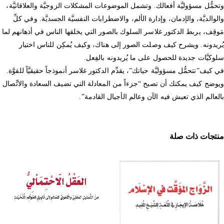
وتحمُّل مسؤوليَّة أفعالك. وتشمل الموضوعات المشكلات الزوجيَّة والعلاقاتيَّة،
والوالديَّة، والإدمان، وإدارة الألم، والاضطرابات النفسيَّة الجسديَّة. وفي كلِّ
مَوقِف، يربط الدكتور غلاسر السلوك بالصور التي يخلقها الناس في أذهانهم لما
يُريدونه. ويشرح كيف وصلت الصور إلى هناك، وكيف يُمكِن للناس اختيار
سلوكيَّات جديدة للحصول على ما يُريدونه بالفِعل.
في كيف”تتحمُّل مسؤوليَّة حياتك”، يقدِّم الدكتور غلاسر أنموذجاً حقيقيَّاً للقوَّة.
ويوضح كيف يمكنك أن تصبح “جزءاً من المعادلة التي تضيف السعادة والاتِّصال
بالعالم الذي تعيش فيه الآن وعالم الأجيال القادمة”.
منتجات ذات صلة