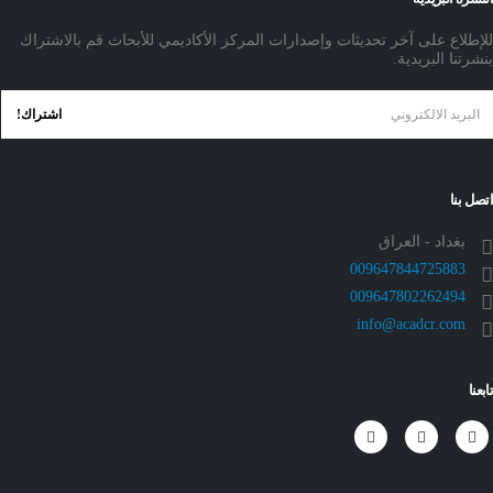
للإطلاع على آخر تحديثات وإصدارات المركز الأكاديمي للأبحاث قم بالاشتراك
بنشرتنا البريدية.
اتصل بنا
بغداد - العراق
009647844725883
009647802262494
info@acadcr.com
تابعنا