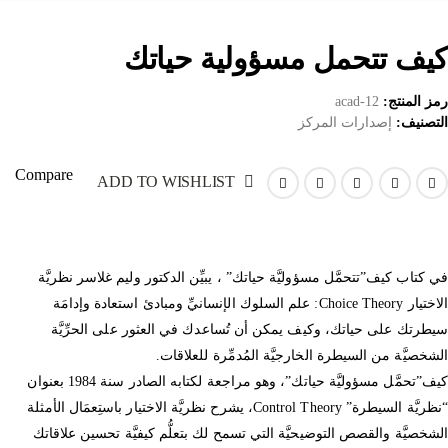
كيف تتحمل مسؤولية حياتك
رمز المنتج:
acad-12
التصنيف:
إصدارات المركز
Compare
ADD TO WISHLIST
في كتاب كيف”تتحمَّل مسؤوليَّة حياتك” ، يبيِّن الدكتور وليم غلاسر نظريَّة
الاختيار Choice Theory: علم السلوك الإنسانيِّ ومبادئ استعادة وإدامَة
سيطرتك على حياتك، وكيف يمكن أن تُساعدك في العثور على الحرِّيَّة
الشخصيَّة من السيطرة الخارجيَّة المُدمِّرة للعلاقات.
كيف”تحمَّل مسؤوليَّة حياتك”، وهو مراجعة لكتابه الصادر سنة 1984 بعنوان
“نظريَّة السيطرة” Control Theory، يشرح نظريَّة الاختيار باستِعمَال الأمثلة
الشخصيَّة والقصص التوضيحيَّة التي تسمح لك بتعلُّم كيفيَّة تحسين علاقاتك