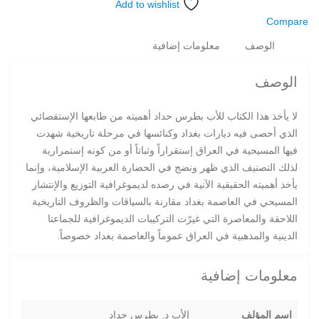
Add to wishlist
Compare
الوصف
معلومات إضافية
الوصف
لا يأخذ هذا الكتاب للأب بطرس حداد أهميته من طابعها الإستقصائي
الذي أحصى فيه ديارات بغداد وكنائسها في مرحلة تاريخية شهدت
فيها المسيحية في العراق إستقراراً وثباتاً أو من كونه إستمرارية
لذلك التصنيف الذي ظهر ونضج في الحضارة العربية الإسلامية، وإنما
يأخذ أهميته الحقيقية الآنية في رصده لديموغرافية التوزيع والإنتشار
المسيحي في العاصمة بغداد مقارنة بالسياقات والظروف التاريخية
اللاحقة والمعاصرة التي غيرّت التركيبات الديموغرافية للجماعتا
الدينية والمذهبية في العراق عموماً والعاصمة بغداد خصوصاً.
معلومات إضافية
اسم المؤلف
الأب د. بطرس حداد