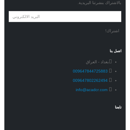
بالاشتراك بنشرتنا البريدية.
اتصل بنا
بغداد - العراق
009647844725883
009647802262494
info@acadcr.com
تابعنا