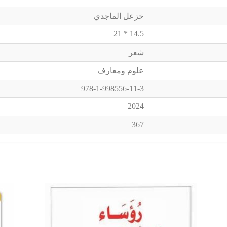
خزعل الماجدي
14.5 * 21
شعر
علوم ومعارف
978-1-998556-11-3
2024
367