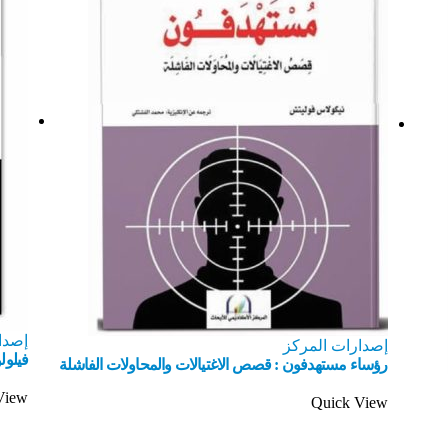
إصدا
إصدارات المركز
فيلولو
رؤساء مستهدفون : قصص الاغتيالات والمحاولات الفاشلة
View
Quick View