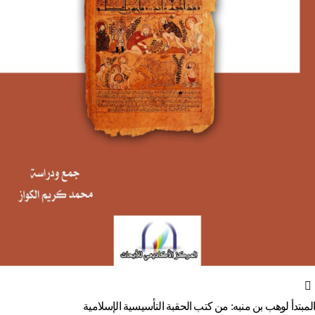
المبتدأ لوهب بن منبه: من كتب الحقبة التأسيسية الإسلامية