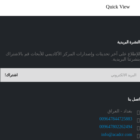
Quick View
النشرة البريدية
للإطلاع على آخر تحديثات وإصدارات المركز الأكاديمي للأبحاث قم بالاشتراك
بنشرتنا البريدية.
اتصل بنا
بغداد - العراق
009647844725883
009647802262494
info@acadcr.com