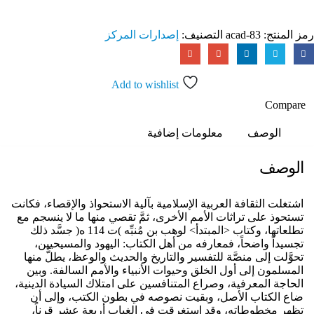
رمز المنتج:
acad-83
التصنيف:
إصدارات المركز
Add to wishlist
Compare
الوصف
معلومات إضافية
الوصف
اشتغلت الثقافة العربية الإسلامية بآلية الاستحواذ والإقصاء، فكانت
تستحوذ على تراثات الأمم الأخرى، ثمَّ تقصي منها ما لا ينسجم مع
تطلعاتها، وكتاب <المبتدأ> لوهب بن مُنبِّه )ت 114 ه( جسَّد ذلك
تجسيداً واضحاً، فمعارفه من أهل الكتاب: اليهود والمسيحيين،
تحوَّلت إلى منصَّة للتفسير والتاريخ والحديث والوعظ، يطلُّ منها
المسلمون إلى أول الخلق وحيوات الأنبياء والأمم السالفة. وبين
الحاجة المعرفية، وصراع المتنافسين على امتلاك السيادة الدينية،
ضاع الكتاب الأصل، وبقيت نصوصه في بطون الكتب، وإلى أن
تظهر مخطوطاته، وقد استغرقت في الغياب أربعة عشر قرناً،