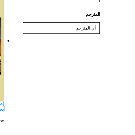
المترجم
إص
أبح
ew