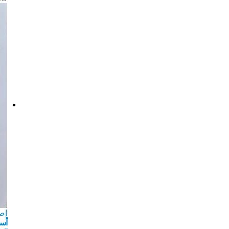
إص
أسر