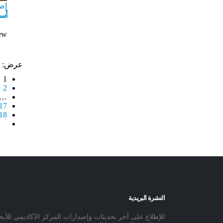
إص
أسط
ew
عرض:
1
2
…
17
18
النشرة البريدية
للإطلاع على آخر تحديثات وإصدارات المركز الأكاديمي للأب