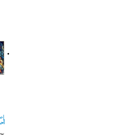
إص
أحو
ew