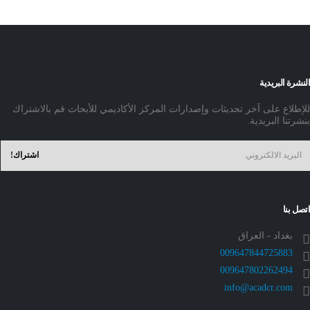
النشرة البريدية
للإطلاع على آخر تحديثات وإصدارات المركز الأكاديمي للأبحاث قم بالاشتراك
بنشرتنا البريدية.
اتصل بنا
بغداد - العراق
009647844725883
009647802262494
info@acadcr.com