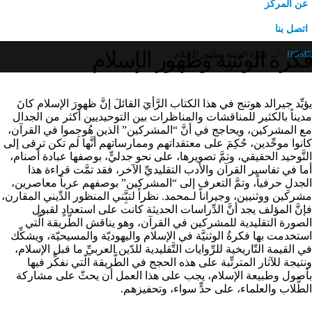
عن المركز
اتصل بنا
فكرة الوثنية وظهور الإسلام
HOME
فكرة الوثنية وظهور الإسلام
يؤيِّد جيرالد هوتنج في هذا الكتاب الرَّأيَ القائلَ إنَّ ظهورَ الإسلام كانَ
مديناً بالكثير للمناقشات والمناظرات بين التوحيديين أكثر من الجدال
مع المشركين، ويحاجج في أنَّ “المشركين” الذين هُوجِموا في القرآن،
كانوا موحِّدين، حُكِمَ على معتقداتهم وممارساتهم أنَّها لم تكن ترقى إلى
التَّوحيد الحقيقي، وتمَّ تصويرها، على نحو جدليٍّ، بوصفها عبادة أصنام،
أما في تفاسير القرآن والأدب التقليديِّ الآخر، فقد تمَّت قراءة هذا
الجدلِ حرفياً، وتمَّ التعرف إلى “المشركين” بوصفهم عرباً معاصرين،
مشركين ووثنيين، وجيراناً لـمحمد. نظراً لتبَِّني المنظور الدِّيني المقارن،
فإنَّ المؤلف يجد أنَّ الدِّراسات الحديثة كانت على استعدادٍ لقبول
الصورة التقليدية للمشركين في القرآن، وهو يناقش الطَّريقة الَّتي
استخدمت بها فكرةُ الوثنيَّة في الإسلام واليهوديّة والمسيحيّة، ويشكِّك
في القيمة التّاريخية للرِّوايات التَّقليدية للدّين العربيِّ ما قبل الإسلام،
ونتيجة للآثار المترتِّبة على هذه الحجج في الطَّريقة الّتي نفكِّر فيها
بأصول وطبيعة الإسلام، يجب على هذا العمل أن يحثّ على مشاركة
الطُّلاب والعلماء، على حدٍّ سواء، وتحفيزهم.